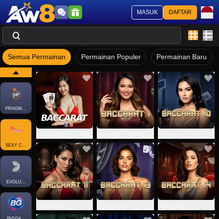
MASUK
DAFTAR
Semua Permainan
Permainan Populer
Permainan Baru
PRAGMATICPLAY
Baccarat
Baccarat 1
Baccarat 10
SEXY CASINO
EVOLUTION
Baccarat 11
Baccarat 13
Baccarat 14
BIGGAMING