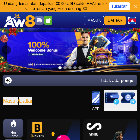
Undang teman dan dapatkan 30.00 USD saldo REAL untuk
Tukarkan
setiap teman yang Anda undang. 💥
MASUK
DAFTAR
Tidak ada pengumum
Masuk
/
Daftar
Deposit
Penarikan
APP
Hot
Game