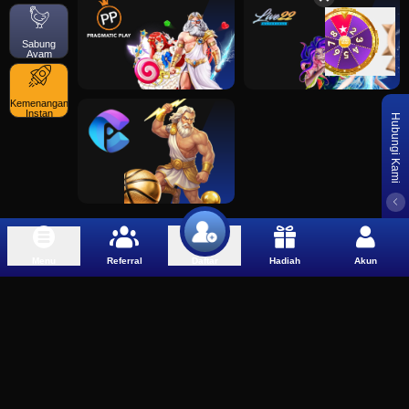
Sabung
Ayam
Kemenangan
Instan
Hubungi Kami
SELAMAT DATANG DI AW8
Cara
MENDAFTAR
?
Menu
Referral
Hadiah
Akun
Daftar
Hadiah Anggota Baru Hingga USD 2,880!
Buat Akun
Mulai Menang
Lakukan deposit
Klik Bergabung Sekarang.
Mulai menang saat bermain
Dapatkan Hadiah