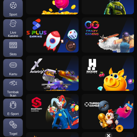
Sport
Live
Kasino
Slots
Kartu
Tembak
Ikan
E-Sport
Togel