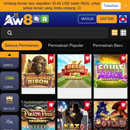
LGD
Undang teman dan dapatkan 30.00 USD saldo REAL untuk
Tukarkan
setiap teman yang Anda undang. 💥
MASUK
DAFTAR
PLAYTECH
SBOBETFUNKY
Semua Permainan
Permainan Populer
Permainan Baru
SIMPLEPLAY
CQ9GAMING
Big Bad Bison DNT
Beef Lightning_V1
Fruit Merge
DNT
Megapots
KM-SLOT