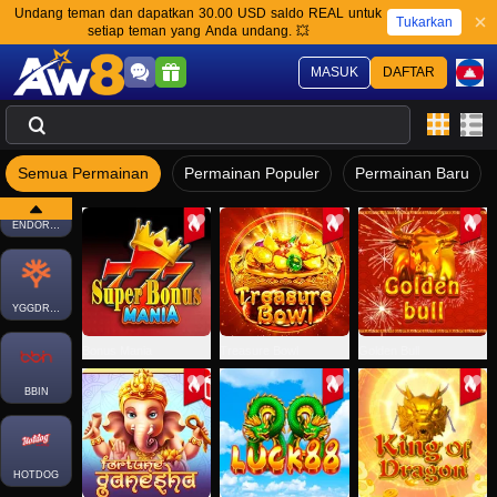
Undang teman dan dapatkan 30.00 USD saldo REAL untuk
Tukarkan
setiap teman yang Anda undang. 💥
PLAYSTARGAMING
MASUK
DAFTAR
RICH88
Semua Permainan
Permainan Populer
Permainan Baru
ENDORPHINA
YGGDRASIL
Bonus Mania
Treasure Bowl
Golden Bull
BBIN
HOTDOG