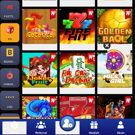
Fortune Ganesha
Luck88
King Of Dragon
FASTSPIN
KA
Cocorico
Fire Hit
Golden Ball
BGAMING-SLOT
HABANERO
Joker Fruit
Fa Cai Destiny
Milk Girl
LGD
PLAYTECH
Menu
Referral
Hadiah
Akun
Daftar