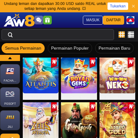
Undang teman dan dapatkan 30.00 USD saldo REAL untuk
Tukarkan
setiap teman yang Anda undang. 💥
MASUK
DAFTAR
Semua Permainan
Permainan Populer
Permainan Baru
FACHAI-SLOT
Treasure of Atlantis
Royal Gems Match
Win Win Neko
PGSOFT
JILI