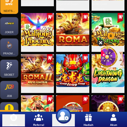
Zeus Mighty Wealth
Legend of Guan
Aztec Gold
Gong
Treasure
NEXTSPIN
JOKER
Mahjong Phoenix
ROMA
Mahjong Dragon
PRAGMATICPLAY
SBOBET
Roma II
Long Long Long
Lightning Dragon
JDB
RICHGAMING
Menu
Referral
Hadiah
Akun
Daftar