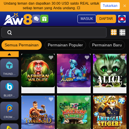
Undang teman dan dapatkan 30.00 USD saldo REAL untuk
Tukarkan
setiap teman yang Anda undang. 💥
EVOPLAY
MASUK
DAFTAR
FANTASMA
Semua Permainan
Permainan Populer
Permainan Baru
VOLTENT
THUNDERKICK
African Wild Life
Aladdin
Alice
BLUEPRINT
CROWDPLAY