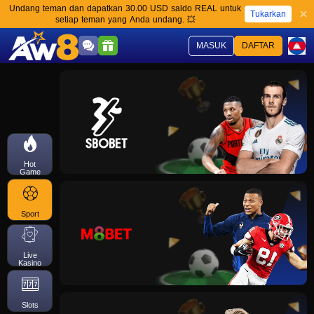
Undang teman dan dapatkan 30.00 USD saldo REAL untuk
Tukarkan
setiap teman yang Anda undang. 💥
MASUK
DAFTAR
Hot
Game
Sport
Live
Kasino
Slots