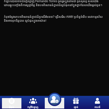
កីឡាករបាល់ទាត់ដ៏ល្បីល្បាញ Fernando Torres ចូលរួមក្នុងនាមជា ទូតសុឆន្ទៈរបស់យើង
ដោយឆ្លុះបញ្ចាំងពីការប្តេជ្ញាចិត្ត និងបទពិសោធន៍ភ្នាល់ដ៏ល្អបំផុតនៅក្នុងថ្នាក់ដែលយើងផ្តល់ជូន។
កំពុងស្វែងរកបទពិសោធន៍ភ្នាល់ដ៏ប្រសើរមែនទេ? ជ្រើសរើស AW8! ប្រព័ន្ធទំនើប សេវាកម្មរហ័ស
និងអាចទុកចិត្តបាន ល្អបំផុតក្នុងអាស៊ាន!
ម៉ឺនុយ
កម្មវិធីបង្ហាញ.
រង្វាន់
គណនី
ចុះឈ្មោះ