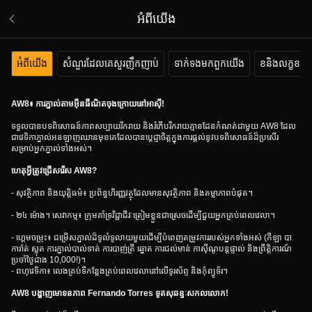
អំពីយើង
អំពីយើង
សំណួរដែលគេសួរញឹកញាប់
ទាក់ទងមកពួកយើង
ខនិងលក្ខខណ្
AW8៖ ការភ្នាល់តាមអ៊ីនធឺណិតចុងក្រោយនៅអាស៊ី!
ទទួលបានបទពិសោធន៍ភាពសប្បាយរីករាយ និងរំភើបរីករាយគ្មានដែនកំណត់ជាមួយ AW8 ដែល
ជាវេទិកាភ្នាល់អនឡាញឈានមុខគេដែលបានប្តេជ្ញាចិត្តក្នុងការផ្តល់នូវបទពិសោធន៍ដ៏ប្រសើរ
សម្រាប់អ្នកភ្នាល់ទាំងអស់។
ហេតុអ្វីត្រូវជ្រើសរើស AW8?
- សុវត្ថិភាព និងយុត្តិធម៌៖ ប្រព័ន្ធហិរញ្ញវត្ថុដែលមានសុវត្ថិភាព និងតម្លាភាពបំផុត។
- ២៤ ម៉ោង។ សេវាកម្ម៖ ក្រុមគាំទ្រវិជ្ជាជីវៈត្រៀមខ្លួនជាស្រេចដើម្បីជួយអ្នកគ្រប់ពេលវេលា។
- ហ្គេមចម្រុះ៖ ជម្រើសភ្នាល់ដ៏ទូលំទូលាយមួយដើម្បីបំពេញតម្រូវការរបស់អ្នកទាំងអស់ (កីឡា បា
ការ៉ាត់ ស្លុត ការភ្នាល់បាល់ទាត់ ការបាញ់ត្រី ឆ្នោត ការជល់មាន់ កាស៊ីណូបន្តផ្ទាល់ និងព្រឹត្តិការណ៍
ប្រចាំថ្ងៃជាង 10,000!)។
- ពហុវេទិកា៖ លេងគ្រប់ទីកន្លែងគ្រប់ពេលវេលានៅលើទូរស័ព្ទ និងកុំព្យូទ័រ។
AW8 បង្ហាញមោទនភាព Fernando Torres ទូតសុឆន្ទៈសកលលោក!