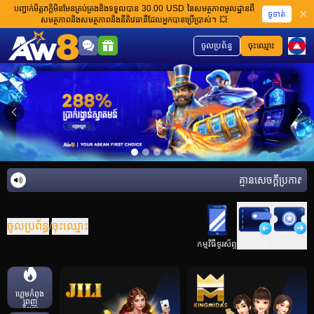
បញ្ជាក់មិត្តភក្តិមិនមែនគ្រប់គ្រងនិងទទួលបាន 30.00 USD នៃសមត្ថភាពមូលដ្ឋានពី
ទូទាត់
សមត្ថភាពនិងសមត្ថភាពនិងនីតិវេធានីដែលអ្នកបានប្រើប្រាស់។ 💥
ចូលប្រព័ន្ធ
ចុះឈ្មោះ
គ្មានសេចក្តីប្រកាសនៅ
ចូលប្រព័ន្ធ
/
ចុះឈ្មោះ
ដាក់ប្រាក់
ដកប្រាក់
កម្មវិធីទូរស័ព្ទ
ហ្គេមកំពុង
ពេញ
និយម