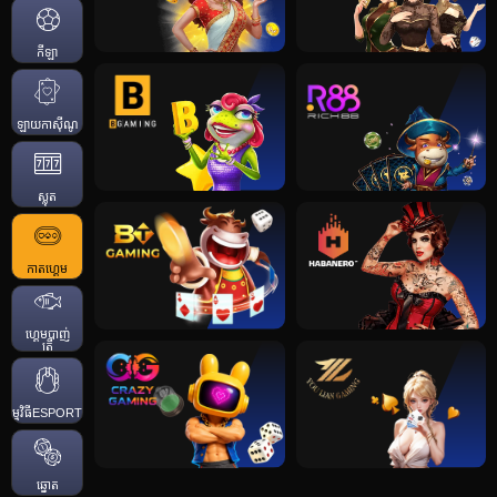
កីឡា
ឡាយកាសុីណូ
ស្លុត
កាតហ្គេម
ហ្គេមបាញ់
ត្រី
កម្មវិធីESPORTS
ឆ្នោត