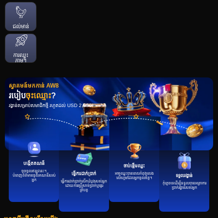
ជល់មាន់
ការឈ្នះ
ភ្លាមៗ
ស្វាគមន៍មកកាន់ AW8
របៀប
ចុះឈ្មោះ
?
រង្វាន់សម្រាប់សមាជិកថ្មី រហូតដល់ USD 2,880!
បង្កើតគណនី
ចាប់ផ្តើមឈ្នះ
ចុចចូលឥឡូវនេះ។
អាចឈ្នះបានពេលកំពុងលេង
ធ្វើការដាក់ប្រាក់
បំពេញព័ត៌មានចូលគណនីរបស់
ទទួលរង្វាន់
លើហ្គេមដែលអ្នកចូលចិត្ត។
អ្នក
ធ្វើការដាក់ប្រាក់លើកដំបូងរបស់អ្នក
កុំភ្លេចទេដើម្បីទទួលបានអត្រាការ
ដោយការប្រើសាច់ប្រាក់ឬផ្ទេរ
ប្រាក់រង្វាន់របស់អ្នក
គ្រីបតូ