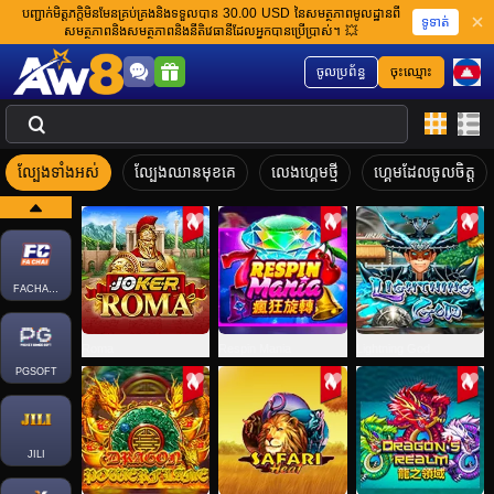
បញ្ជាក់មិត្តភក្តិមិនមែនគ្រប់គ្រងនិងទទួលបាន 30.00 USD នៃសមត្ថភាពមូលដ្ឋានពី
ទូទាត់
សមត្ថភាពនិងសមត្ថភាពនិងនីតិវេធានីដែលអ្នកបានប្រើប្រាស់។ 💥
ចូលប្រព័ន្ធ
ចុះឈ្មោះ
ល្បែងទាំងអស់
ល្បែងឈានមុខគេ
លេងហ្គេមថ្មី
ហ្គេមដែលចូលចិត្ត
FACHAI-SLOT
Roma
Respin Mania
Lightning God
PGSOFT
JILI