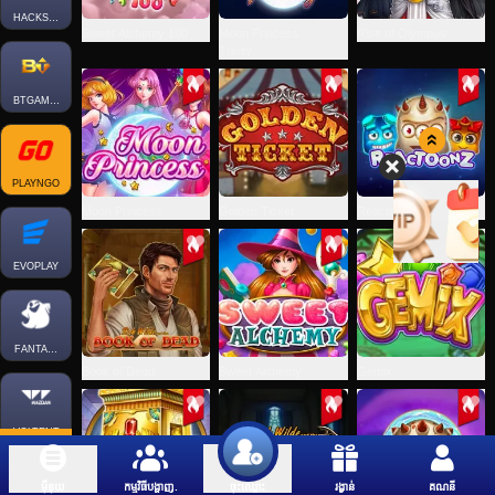
HACKSAWGAMING
Sweet Alchemy 100
Moon Princess
Rise of Olympus
Trinity
BTGAMING
PLAYNGO
Moon Princess
Golden Ticket
Reactoonz
EVOPLAY
FANTASMA
Book of Dead
Sweet Alchemy
Gemix
VOLTENT
ម៉ឺនុយ
កម្មវិធីបង្ហាញ.
រង្វាន់
គណនី
ចុះឈ្មោះ