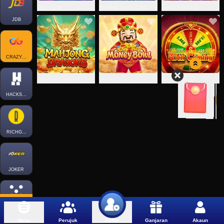
Disco City
Football Rush 4096
Gems Fever 2
JDB
CRAZYGAMING
Mahjong Dragons
Money Bowl
Rich Coming
HACKSAWGAMING
RICHGAMING
JOKER
RELAXGAMING
Menu
Perujuk
Ganjaran
Akaun
Daftar