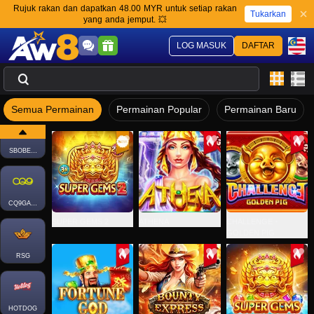
Rujuk rakan dan dapatkan 48.00 MYR untuk setiap rakan
Tukarkan
yang anda jemput. 💥
LOG MASUK
DAFTAR
NOLIMITCITY
EPICWIN
Semua Permainan
Permainan Popular
Permainan Baru
SBOBETFUNKY
CQ9GAMING
SUPER GEMS 2
ATHENA
CHALLENGE・
GOLDEN PIG
RSG
HOTDOG