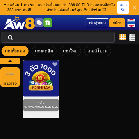
แลก
ชวนเพื่อน 1 คน รับ
แนะนำเพื่อนและรับ 388.00 THB ยอดคงเหลือจริง
รับ
388 บาท ทันที!
สำหรับแต่ละเพื่อนที่คุณเชิญเข้าร่วม 💥
เข้าสู่ระบบ
สมัคร
เกมทั้งหมด
เกมสุดฮิต
เกมใหม่
เกมส์โปรด
IB-LOTTO
ต่อไป
NaN/NaN/NaN NaN:NaN
iBLotto