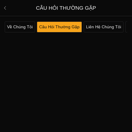
CÂU HỎI THƯỜNG GẶP
Về Chúng Tôi
Câu Hỏi Thường Gặp
Liên Hệ Chúng Tôi
Đi