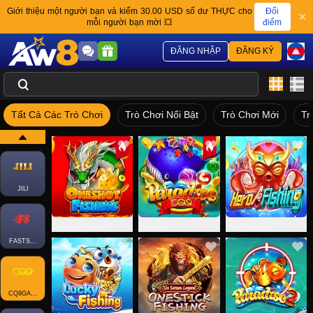
Đổi
Giới thiệu một người bạn và kiếm 30.00 USD số dư THỰC cho
điểm
mỗi người bạn mời 💥
ĐĂNG NHẬP
ĐĂNG KÝ
Tất Cả Các Trò Chơi
Trò Chơi Nổi Bật
Trò Chơi Mới
Tr
JILI
Oneshot Fishing
Paradise
Hero Fishing
FASTSPIN-FISH
CQ9GAMING