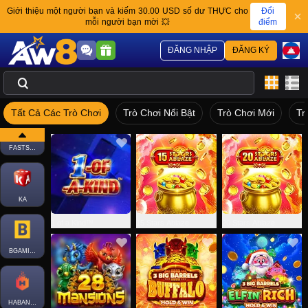
Đổi
Giới thiệu một người bạn và kiếm 30.00 USD số dư THỰC cho
điểm
mỗi người bạn mời 💥
BBIN
ĐĂNG NHẬP
ĐĂNG KÝ
HOTDOG
Tất Cả Các Trò Chơi
Trò Chơi Nổi Bật
Trò Chơi Mới
Tr
FASTSPIN
KA
1 of a Kind™
15 Stars Ablaze
20 Stars Ablaze
BGAMING-SLOT
HABANERO