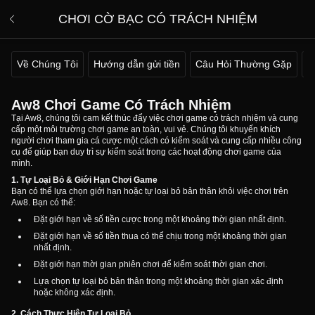
CHƠI CỜ BẠC CÓ TRÁCH NHIỆM
Về Chúng Tôi
Hướng dẫn gửi tiền
Câu Hỏi Thường Gặp
L
Aw8 Chơi Game Có Trách Nhiệm
Tại Aw8, chúng tôi cam kết thúc đẩy việc chơi game có trách nhiệm và cung
cấp một môi trường chơi game an toàn, vui vẻ. Chúng tôi khuyến khích
người chơi tham gia cá cược một cách có kiểm soát và cung cấp nhiều công
cụ để giúp bạn duy trì sự kiểm soát trong các hoạt động chơi game của
mình.
1. Tự Loại Bỏ & Giới Hạn Chơi Game
Bạn có thể lựa chọn giới hạn hoặc tự loại bỏ bản thân khỏi việc chơi trên
Aw8. Bạn có thể:
Đặt giới hạn về số tiền cược trong một khoảng thời gian nhất định.
Đặt giới hạn về số tiền thua có thể chịu trong một khoảng thời gian
nhất định.
Đặt giới hạn thời gian phiên chơi để kiểm soát thời gian chơi.
Lựa chọn tự loại bỏ bản thân trong một khoảng thời gian xác định
hoặc không xác định.
2. Cách Thực Hiện Tự Loại Bỏ