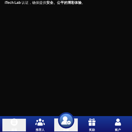
iTech Lab
认证，确保提供
安全、公平的博彩体验
。
选项
推荐人
奖励
账户
注册