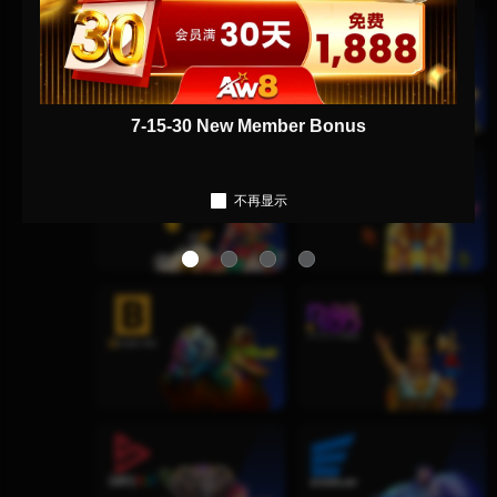
7-15-30 New Member Bonus
不再显示